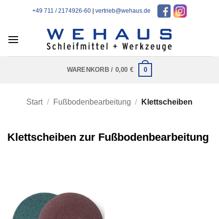
Zum
+49 711 / 2174926-60
|
vertrieb@wehaus.de
Inhalt
springen
0
WARENKORB /
0,00
€
Start
/
Fußbodenbearbeitung
/
Klettscheiben
Klettscheiben zur Fußbodenbearbeitung