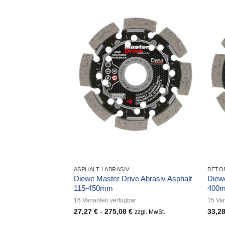
ASPHALT / ABRASIV
BETON
Diewe Master Drive Abrasiv Asphalt
Diewe
115-450mm
400
16 Varianten verfügbar
15 Var
27,27
€
-
275,08
€
33,2
zzgl. MwSt.