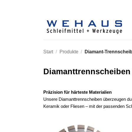
Zum
Inhalt
springen
Start
/
Produkte
/
Diamant-Trennschei
Diamanttrennscheiben
Präzision für härteste Materialien
Unsere Diamanttrennscheiben überzeugen durch 
Keramik oder Fliesen – mit der passenden Sche