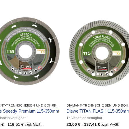
DIAMANT-TRENNSCHEIBEN UND BOHRKRONEN
e Speedy Premium 115-350mm
Diewe TITAN FLASH 115-350m
ianten verfügbar
16 Varianten verfügbar
4
€
-
116,51
€
23,00
€
-
137,41
€
zzgl. MwSt.
zzgl. MwSt.