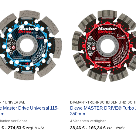
 / UNIVERSAL
 Master Drive Universal 115-
Diewe MASTER DRIVE® Turbo 
mm
350mm
ianten verfügbar
4 Varianten verfügbar
8
€
-
274,53
€
38,46
€
-
166,34
€
zzgl. MwSt.
zzgl. MwSt.