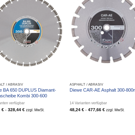
LT / ABRASIV
ASPHALT / ABRASIV
e BA 650 DUPLUS Diamant-
Diewe CAR-AE Asphalt 300-80
nscheibe Kombi 300-600
anten verfügbar
14 Varianten verfügbar
0
€
-
328,44
€
48,24
€
-
477,66
€
zzgl. MwSt.
zzgl. MwSt.