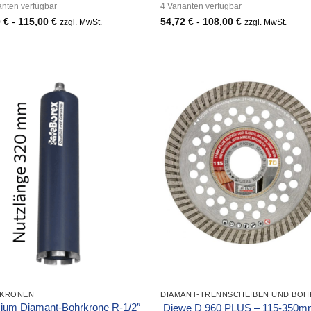
anten verfügbar
4 Varianten verfügbar
0
€
-
115,00
€
54,72
€
-
108,00
€
zzgl. MwSt.
zzgl. MwSt.
KRONEN
ium Diamant-Bohrkrone R-1/2″
Diewe D 960 PLUS – 115-350