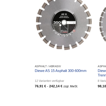
ASPHALT / ABRASIV
ASPHA
Diew
Diewe AS 15 Asphalt 300-600mm
Tren
12 Varianten verfügbar
8 Vari
76,91
€
-
242,14
€
98,1
zzgl. MwSt.