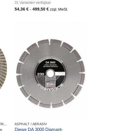
31 Varianten verfügbar
54,36
€
-
499,50
€
zzgl. MwSt.
DIAMANT-TRENNSCHEIBEN UND BOHRKRONEN
ASPHALT / ABRASIV
Diewe DA 3000 Diamant-
mm