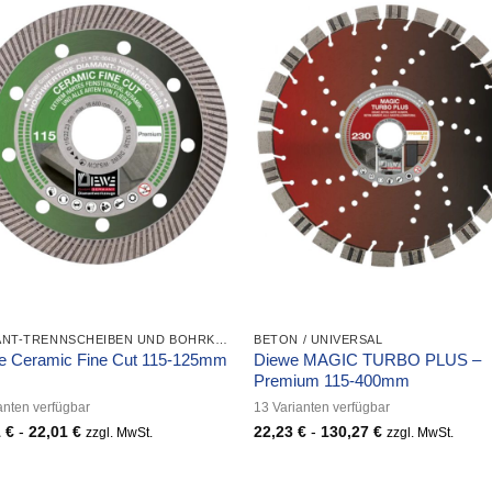
DIAMANT-TRENNSCHEIBEN UND BOHRKRONEN
BETON / UNIVERSAL
Diewe MAGIC TURBO PLUS –
e Ceramic Fine Cut 115-125mm
Premium 115-400mm
anten verfügbar
13 Varianten verfügbar
1
€
-
22,01
€
22,23
€
-
130,27
€
zzgl. MwSt.
zzgl. MwSt.