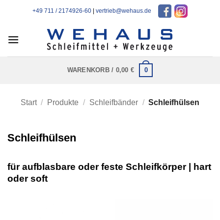
Zum
+49 711 / 2174926-60
|
vertrieb@wehaus.de
Inhalt
springen
0
WARENKORB /
0,00
€
Start
/
Produkte
/
Schleifbänder
/
Schleifhülsen
Schleifhülsen
für aufblasbare oder feste Schleifkörper | hart
oder soft