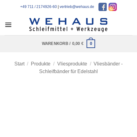
Zum
+49 711 / 2174926-60
|
vertrieb@wehaus.de
Inhalt
springen
0
WARENKORB /
0,00
€
Start
/
Produkte
/
Vliesprodukte
/
Vliesbänder -
Schleifbänder für Edelstahl