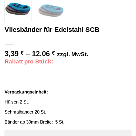
Vliesbänder für Edelstahl SCB
3,39
–
12,06
Preisspanne:
€
€
zzgl. MwSt.
3,39 €
Rabatt pro Stück:
bis
12,06 €
Verpackungseinheit:
Hülsen 2 St.
Schmalbänder 20 St.
Bänder ab 30mm Breite: 5 St.