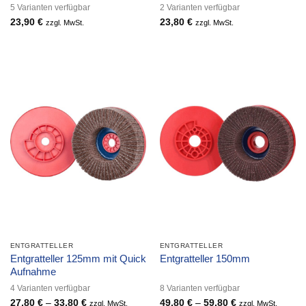
5 Varianten verfügbar
2 Varianten verfügbar
23,90
€
23,80
€
zzgl. MwSt.
zzgl. MwSt.
ENTGRATTELLER
ENTGRATTELLER
Entgratteller 125mm mit Quick
Entgratteller 150mm
Aufnahme
4 Varianten verfügbar
8 Varianten verfügbar
27,80
€
–
33,80
€
Preisspanne:
49,80
€
–
59,80
€
Preisspanne:
zzgl. MwSt.
zzgl. MwSt.