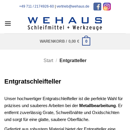
Zum
+49 711 / 2174926-60
|
vertrieb@wehaus.de
Inhalt
springen
0
WARENKORB /
0,00
€
Start
/
Entgratteller
Entgratschleifteller
Unser hochwertiger Entgratschleifteller ist die perfekte Wahl für
präzises und sauberes Arbeiten bei der
Metallbearbeitung
. Er
entfernt zuverlässig Grate, Schweißnähte und Oxidschichten
und sorgt für eine glatte, saubere Oberfläche.
Gefertigt aus robustem Material bietet der Entgratteller eine