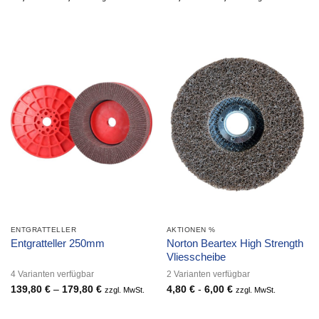
27,80 €
49,80 €
bis
bis
33,80 €
59,80 €
ENTGRATTELLER
AKTIONEN %
Norton Beartex High Strength
Entgratteller 250mm
Vliesscheibe
4 Varianten verfügbar
2 Varianten verfügbar
139,80
€
–
179,80
€
Preisspanne:
4,80
€
-
6,00
€
zzgl. MwSt.
zzgl. MwSt.
139,80 €
bis
179,80 €