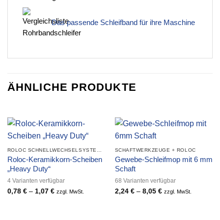
Das passende Schleifband für ihre Maschine
ÄHNLICHE PRODUKTE
ROLOC SCHNELLWECHSELSYSTEM QUICK CHANGE
SCHAFTWERKZEUGE + ROLOC
Roloc-Keramikkorn-Scheiben
Gewebe-Schleifmop mit 6 mm
„Heavy Duty“
Schaft
4 Varianten verfügbar
68 Varianten verfügbar
0,78
€
–
1,07
€
Preisspanne:
2,24
€
–
8,05
€
Preisspanne:
zzgl. MwSt.
zzgl. MwSt.
0,78 €
2,24 €
bis
bis
1,07 €
8,05 €