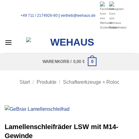
Zum
Inhalt
+49 711 / 2174926-60
|
vertrieb@wehaus.de
springen
0
WARENKORB /
0,00
€
Start
/
Produkte
/
Schaftwerkzeuge + Roloc
Lamellenschleifräder LSW mit M14-
Gewinde