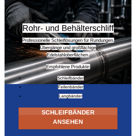
Rohr- und Behälterschliff
Professionelle Schleiflösungen für Rundungen,
Übergänge und großflächige
Edelstahloberflächen.
Empfohlene Produkte:
Schleifbänder
Feilenbänder
Langbänder
SCHLEIFBÄNDER
ANSEHEN