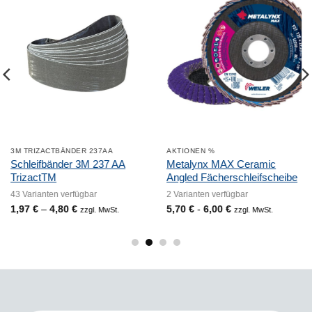
3M TRIZACTBÄNDER 237AA
AKTIONEN %
Schleifbänder 3M 237 AA
Metalynx MAX Ceramic
TrizactTM
Angled Fächerschleifscheibe
43 Varianten verfügbar
2 Varianten verfügbar
1,97
€
–
4,80
€
Preisspanne:
5,70
€
-
6,00
€
zzgl. MwSt.
zzgl. MwSt.
1,97 €
bis
4,80 €