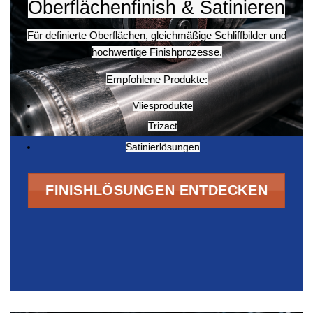
Oberflächenfinish & Satinieren
Für definierte Oberflächen, gleichmäßige Schliffbilder und
hochwertige Finishprozesse.
Empfohlene Produkte:
Vliesprodukte
Trizact
Satinierlösungen
FINISHLÖSUNGEN ENTDECKEN