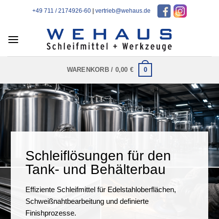
Zum
+49 711 / 2174926-60
|
vertrieb@wehaus.de
Inhalt
springen
0
WARENKORB /
0,00
€
Schleiflösungen für den
Tank- und Behälterbau
Effiziente Schleifmittel für Edelstahloberflächen,
Schweißnahtbearbeitung und definierte
Finishprozesse.