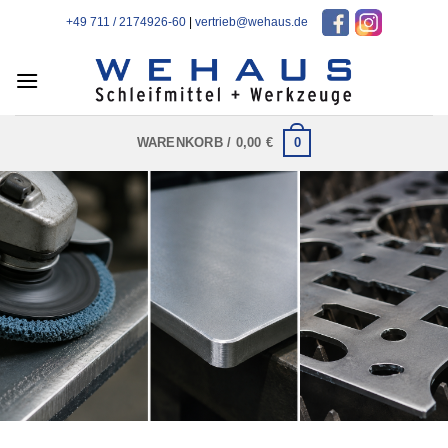
Zum
+49 711 / 2174926-60
|
vertrieb@wehaus.de
Inhalt
springen
0
WARENKORB /
0,00
€