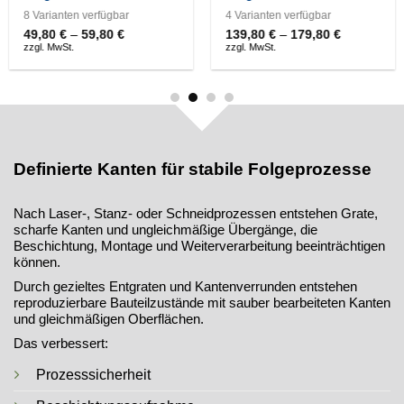
8 Varianten verfügbar
4 Varianten verfügbar
49,80
€
–
59,80
€
Preisspanne:
139,80
€
–
179,80
€
Preisspann
49,80 €
139,80 €
zzgl. MwSt.
zzgl. MwSt.
bis
bis
59,80 €
179,80 €
Definierte Kanten für stabile Folgeprozesse
Nach Laser-, Stanz- oder Schneidprozessen entstehen Grate,
scharfe Kanten und ungleichmäßige Übergänge, die
Beschichtung, Montage und Weiterverarbeitung beeinträchtigen
können.
Durch gezieltes Entgraten und Kantenverrunden entstehen
reproduzierbare Bauteilzustände mit sauber bearbeiteten Kanten
und gleichmäßigen Oberflächen.
Das verbessert:
Prozesssicherheit