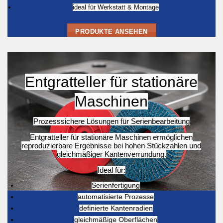
ideal für Werkstatt & Montage
PRODUKTE ANSEHEN
Entgratteller für stationäre
Maschinen
Prozesssichere Lösungen für Serienbearbeitung
Entgratteller für stationäre Maschinen ermöglichen
reproduzierbare Ergebnisse bei hohen Stückzahlen und
gleichmäßiger Kantenverrundung.
Ideal für:
Serienfertigung
automatisierte Prozesse
definierte Kantenradien
gleichmäßige Oberflächen