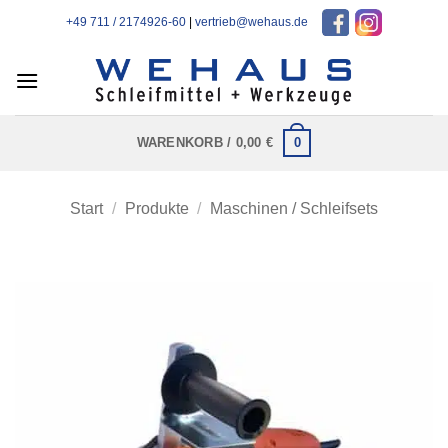
Zum
+49 711 / 2174926-60
|
vertrieb@wehaus.de
Inhalt
springen
0
WARENKORB /
0,00
€
Start
/
Produkte
/
Maschinen / Schleifsets