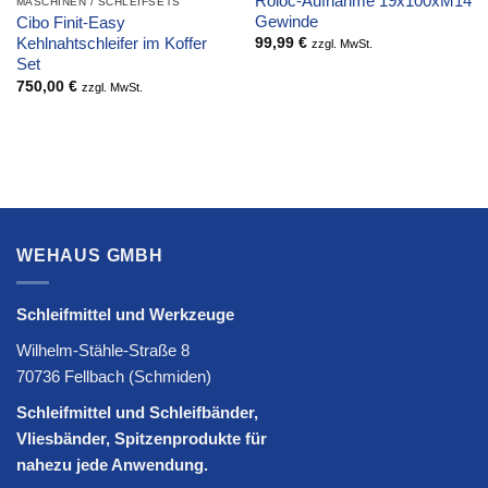
Roloc-Aufnahme 19x100xM14
MASCHINEN / SCHLEIFSETS
Gewinde
Cibo Finit-Easy
Kehlnahtschleifer im Koffer
99,99
€
zzgl. MwSt.
Set
750,00
€
zzgl. MwSt.
WEHAUS GMBH
Schleifmittel und Werkzeuge
Wilhelm-Stähle-Straße 8
70736 Fellbach (Schmiden)
Schleifmittel und Schleifbänder,
Vliesbänder, Spitzenprodukte für
nahezu jede Anwendung.