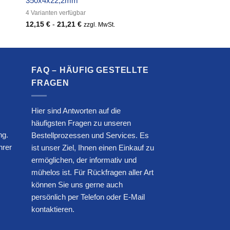
350x4x22,2mm
4 Varianten verfügbar
12,15
€
-
21,21
€
zzgl. MwSt.
FAQ – HÄUFIG GESTELLTE
FRAGEN
Hier sind Antworten auf die
häufigsten Fragen zu unseren
ng.
Bestellprozessen und Services. Es
hrer
ist unser Ziel, Ihnen einen Einkauf zu
ermöglichen, der informativ und
mühelos ist. Für Rückfragen aller Art
können Sie uns gerne auch
persönlich per Telefon oder E-Mail
kontaktieren.