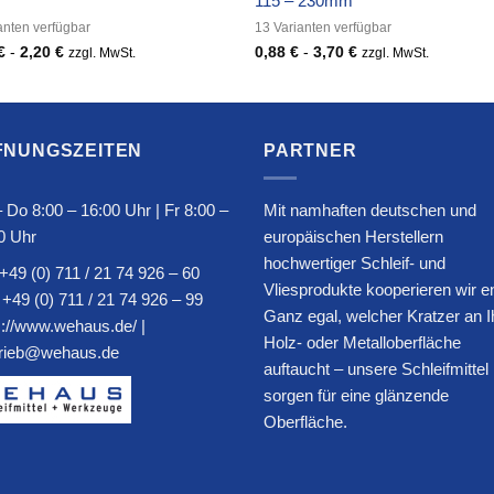
115 – 230mm
anten verfügbar
13 Varianten verfügbar
€
-
2,20
€
0,88
€
-
3,70
€
zzgl. MwSt.
zzgl. MwSt.
FNUNGSZEITEN
PARTNER
 Do 8:00 – 16:00 Uhr | Fr 8:00 –
Mit namhaften deutschen und
0 Uhr
europäischen Herstellern
hochwertiger Schleif- und
+49 (0) 711 / 21 74 926 – 60
Vliesprodukte kooperieren wir e
 +49 (0) 711 / 21 74 926 – 99
Ganz egal, welcher Kratzer an I
s://www.wehaus.de/
|
Holz- oder Metalloberfläche
trieb@wehaus.de
auftaucht – unsere Schleifmittel
sorgen für eine glänzende
Oberfläche.