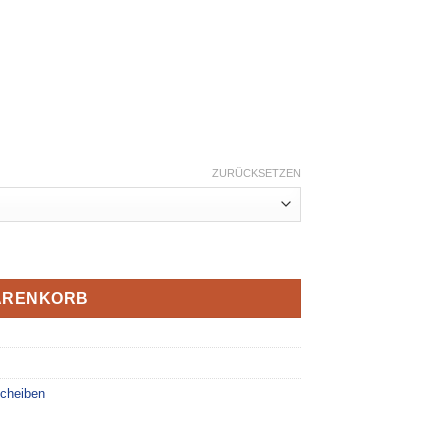
ZURÜCKSETZEN
ntum Fast Cut „Heavy Duty“ Menge
WARENKORB
scheiben