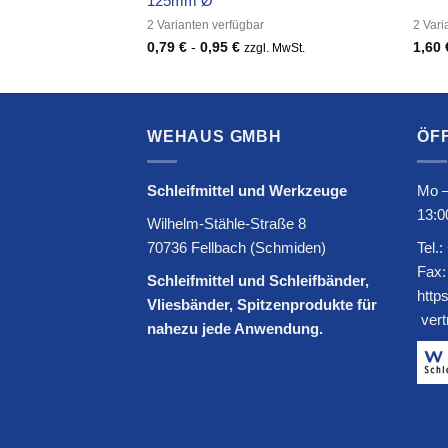
emium
125mm Ø
2 Varianten verfügbar
2 Vari
0,79
€
-
0,95
€
1,60
. MwSt.
zzgl. MwSt.
WEHAUS GMBH
ÖF
Schleifmittel und Werkzeuge
Mo –
13:0
Wilhelm-Stähle-Straße 8
70736 Fellbach (Schmiden)
Tel.:
Fax:
Schleifmittel und Schleifbänder,
http
Vliesbänder, Spitzenprodukte für
ver
nahezu jede Anwendung.