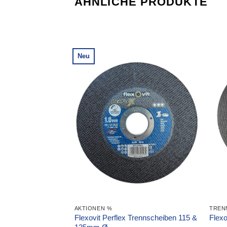
ÄHNLICHE PRODUKTE
Neu
PPSCHEIBEN
AKTIONEN %
TREN
eramikkorn
Flexovit Perflex Trennscheiben 115 &
Flexo