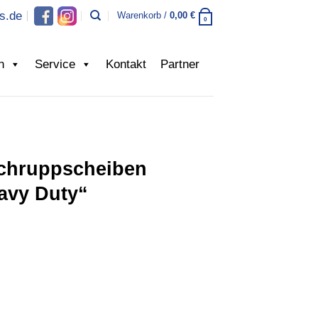
s.de
Warenkorb /
0,00
€
0
n
Service
Kontakt
Partner
chruppscheiben
avy Duty“