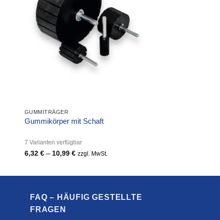
GUMMITRÄGER
Gummikörper mit Schaft
7 Varianten verfügbar
6,32
€
–
10,99
€
Preisspanne:
zzgl. MwSt.
6,32 €
bis
10,99 €
FAQ – HÄUFIG GESTELLTE
FRAGEN