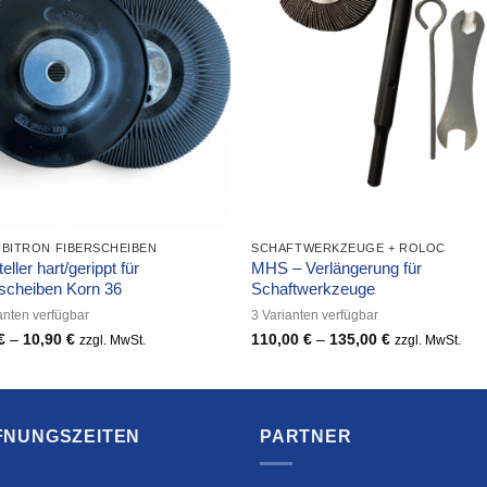
UBITRON FIBERSCHEIBEN
SCHAFTWERKZEUGE + ROLOC
eller hart/gerippt für
MHS – Verlängerung für
rscheiben Korn 36
Schaftwerkzeuge
anten verfügbar
3 Varianten verfügbar
€
–
10,90
€
Preisspanne:
110,00
€
–
135,00
€
Preisspanne:
zzgl. MwSt.
zzgl. MwSt.
9,90 €
110,00 €
bis
bis
10,90 €
135,00 €
FNUNGSZEITEN
PARTNER