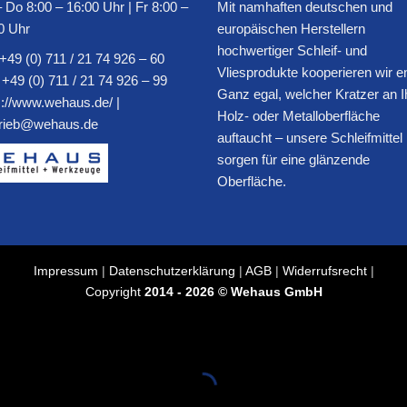
 Do 8:00 – 16:00 Uhr | Fr 8:00 –
Mit namhaften deutschen und
0 Uhr
europäischen Herstellern
hochwertiger Schleif- und
+49 (0) 711 / 21 74 926 – 60
Vliesprodukte kooperieren wir e
 +49 (0) 711 / 21 74 926 – 99
Ganz egal, welcher Kratzer an I
s://www.wehaus.de/
|
Holz- oder Metalloberfläche
trieb@wehaus.de
auftaucht – unsere Schleifmittel
sorgen für eine glänzende
Oberfläche.
Impressum
|
Datenschutzerklärung
|
AGB
|
Widerrufsrecht
|
Copyright
2014 - 2026 © Wehaus GmbH