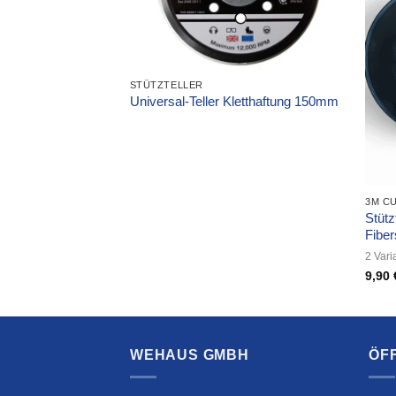
STÜTZTELLER
Universal-Teller Kletthaftung 150mm
ROLOC SCHNELLWECHSELSYSTEM QUICK CHANGE
3M C
Stützt
Fibe
2 Vari
eisspanne:
9,90
gl. MwSt.
90 €
s
,90 €
WEHAUS GMBH
ÖF