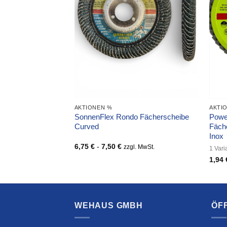
IT KUNSTOFFTELLER
AKTIONEN %
AKTI
FIX HellFire
SonnenFlex Rondo Fächerscheibe
Powe
hleifscheibe
Curved
Fäche
Inox
6,75
€
-
7,50
€
zzgl. MwSt.
1 Vari
1,94
. MwSt.
WEHAUS GMBH
ÖF