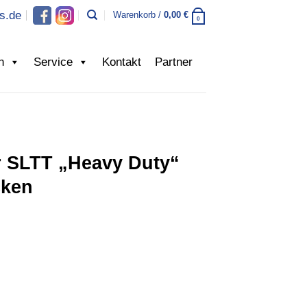
s.de
Warenkorb /
0,00
€
0
n
Service
Kontakt
Partner
r SLTT „Heavy Duty“
cken