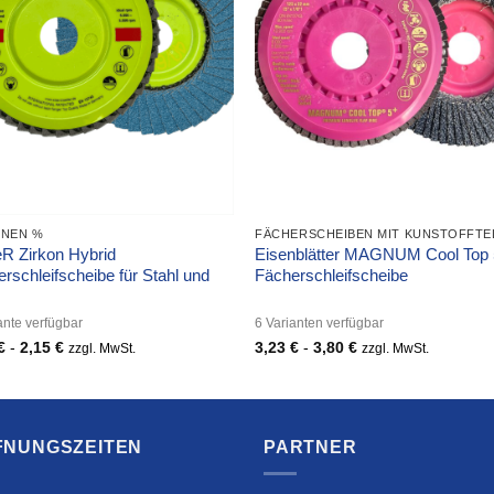
ONEN %
FÄCHERSCHEIBEN MIT KUNSTOFFTE
R Zirkon Hybrid
Eisenblätter MAGNUM Cool Top
rschleifscheibe für Stahl und
Fächerschleifscheibe
ante verfügbar
6 Varianten verfügbar
€
-
2,15
€
3,23
€
-
3,80
€
zzgl. MwSt.
zzgl. MwSt.
FNUNGSZEITEN
PARTNER