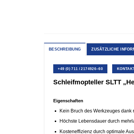
BESCHREIBUNG
ZUSÄTZLICHE INFOR
+49 (0) 711 / 2174926–60
KONTAKT 
Schleifmopteller SLTT „H
Eigenschaften
Kein Bruch des Werkzeuges dank ro
Höchste Lebensdauer durch mehrla
Kosteneffizienz durch optimale Au