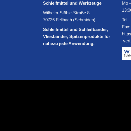
Schleifmittel und Werkzeuge
Mo –
13:0
Wilhelm-Stähle-Straße 8
70736 Fellbach (Schmiden)
Tel.:
Fax:
Schleifmittel und Schleifbänder,
http
Vliesbänder, Spitzenprodukte für
ver
nahezu jede Anwendung.