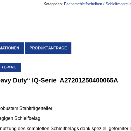
Kategorien:
Fächerschleifscheiben / Schleifmoptelle
MATIONEN
PRODUKTANFRAGE
/ E-MAIL
eavy Duty“ IQ-Serie
A27201250400065A
bustem Stahlträgerteller
gigen Schleifbelag
snutzung des kompletten Schleifbelags dank speziell geformter