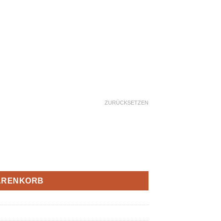
ZURÜCKSETZEN
IQ-Serie mit Metall-Rücken Menge
WARENKORB