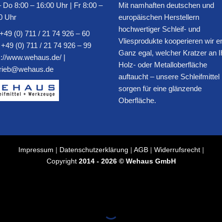
 Do 8:00 – 16:00 Uhr | Fr 8:00 –
Mit namhaften deutschen und
0 Uhr
europäischen Herstellern
hochwertiger Schleif- und
+49 (0) 711 / 21 74 926 – 60
Vliesprodukte kooperieren wir e
 +49 (0) 711 / 21 74 926 – 99
Ganz egal, welcher Kratzer an I
s://www.wehaus.de/
|
Holz- oder Metalloberfläche
trieb@wehaus.de
auftaucht – unsere Schleifmittel
sorgen für eine glänzende
Oberfläche.
Impressum
|
Datenschutzerklärung
|
AGB
|
Widerrufsrecht
|
Copyright
2014 - 2026 © Wehaus GmbH