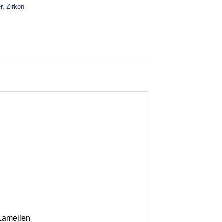
r
,
Zirkon
 Lamellen