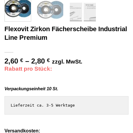
Flexovit Zirkon Fächerscheibe Industrial
Line Premium
2,60
–
2,80
Preisspanne:
€
€
zzgl. MwSt.
2,60 €
Rabatt pro Stück:
bis
2,80 €
Verpackungseinheit 10 St.
Lieferzeit ca. 3-5 Werktage
Versandkosten: