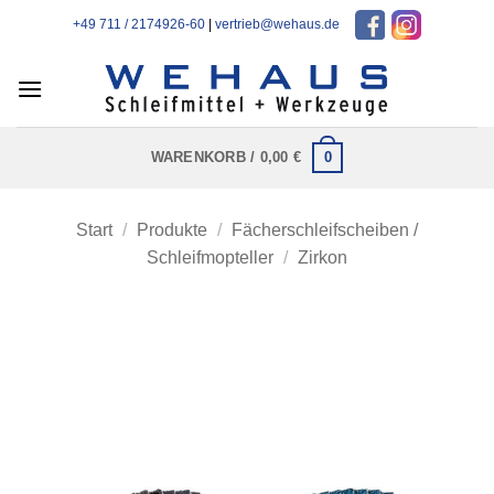
Zum
+49 711 / 2174926-60
|
vertrieb@wehaus.de
Inhalt
springen
0
WARENKORB /
0,00
€
Start
/
Produkte
/
Fächerschleifscheiben /
Schleifmopteller
/
Zirkon