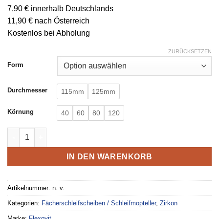
7,90 € innerhalb Deutschlands
11,90 € nach Österreich
Kostenlos bei Abholung
ZURÜCKSETZEN
Form
Durchmesser
115mm
125mm
Körnung
40
60
80
120
Flexovit Zirkon Fächerscheibe Industrial Line Premium Menge
IN DEN WARENKORB
Artikelnummer:
n. v.
Kategorien:
Fächerschleifscheiben / Schleifmopteller
,
Zirkon
Marke:
Flexovit