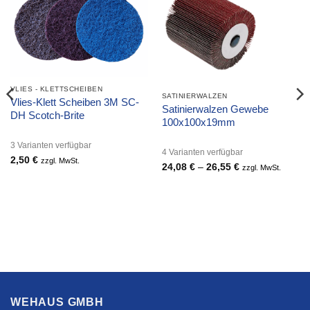
VLIES - KLETTSCHEIBEN
SATINIERWALZEN
Vlies-Klett Scheiben 3M SC-
Satinierwalzen Gewebe
DH Scotch-Brite
100x100x19mm
3 Varianten verfügbar
4 Varianten verfügbar
2,50
€
zzgl. MwSt.
24,08
€
–
26,55
€
Preisspanne:
zzgl. MwSt.
24,08 €
bis
26,55 €
WEHAUS GMBH