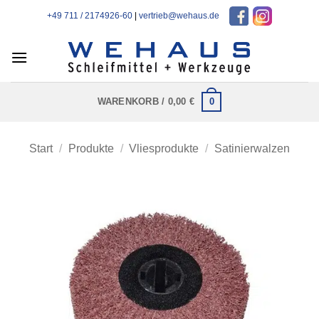
Zum
+49 711 / 2174926-60
|
vertrieb@wehaus.de
Inhalt
springen
0
WARENKORB /
0,00
€
Start
/
Produkte
/
Vliesprodukte
/
Satinierwalzen