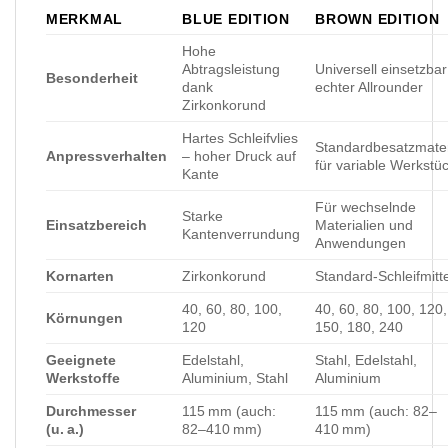
MERKMAL
BLUE EDITION
BROWN EDITION
Hohe
Abtragsleistung
Universell einsetzbar
Besonderheit
dank
echter Allrounder
Zirkonkorund
Hartes Schleifvlies
Standardbesatzmater
Anpressverhalten
– hoher Druck auf
für variable Werkstü
Kante
Für wechselnde
Starke
Einsatzbereich
Materialien und
Kantenverrundung
Anwendungen
Kornarten
Zirkonkorund
Standard-Schleifmitte
40, 60, 80, 100,
40, 60, 80, 100, 120,
Körnungen
120
150, 180, 240
Geeignete
Edelstahl,
Stahl, Edelstahl,
Werkstoffe
Aluminium, Stahl
Aluminium
Durchmesser
115 mm (auch:
115 mm (auch: 82–
(u. a.)
82–410 mm)
410 mm)