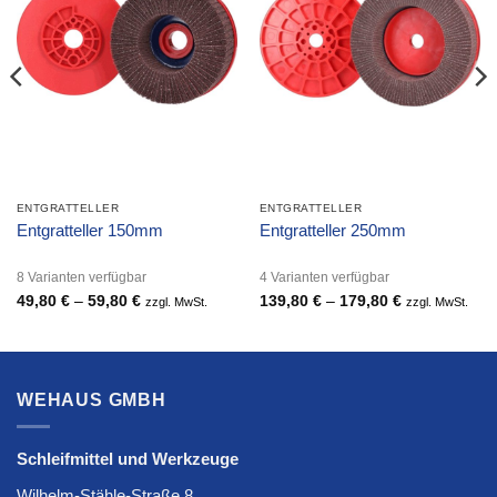
ENTGRATTELLER
ENTGRATTELLER
Entgratteller 150mm
Entgratteller 250mm
8 Varianten verfügbar
4 Varianten verfügbar
49,80
€
–
59,80
€
Preisspanne:
139,80
€
–
179,80
€
Preisspanne:
zzgl. MwSt.
zzgl. MwSt.
49,80 €
139,80 €
bis
bis
59,80 €
179,80 €
WEHAUS GMBH
Schleifmittel und Werkzeuge
Wilhelm-Stähle-Straße 8