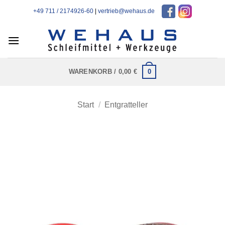
Zum
+49 711 / 2174926-60
|
vertrieb@wehaus.de
Inhalt
springen
0
WARENKORB /
0,00
€
Start
/
Entgratteller