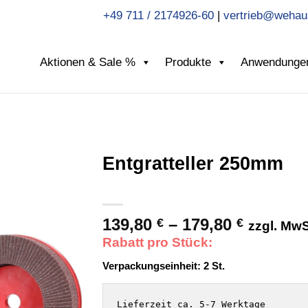
+49 711 / 2174926-60
|
vertrieb@wehau
Aktionen & Sale %
Produkte
Anwendunge
Entgratteller 250mm
139,80
–
179,80
Preissp
€
€
zzgl. MwS
139,80 €
Rabatt pro Stück:
bis
Verpackungseinheit:
2
St.
179,80 €
Lieferzeit ca. 5-7 Werktage
