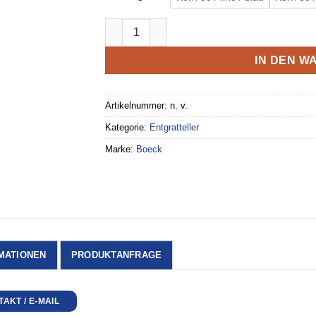
Entgratteller 250mm Menge
IN DEN 
Artikelnummer:
n. v.
Kategorie:
Entgratteller
Marke:
Boeck
MATIONEN
PRODUKTANFRAGE
AKT / E-MAIL