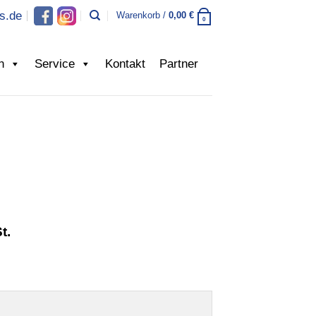
s.de
Warenkorb /
0,00
€
0
n
Service
Kontakt
Partner
anne:
t.