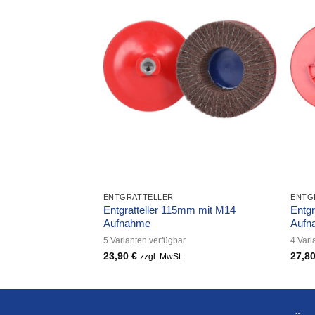
ENTGRATTELLER
ENTG
mm mit Quick
Entgratteller 115mm mit M14
Entgr
Aufnahme
Aufn
5 Varianten verfügbar
4 Vari
23,90
€
27,8
zzgl. MwSt.