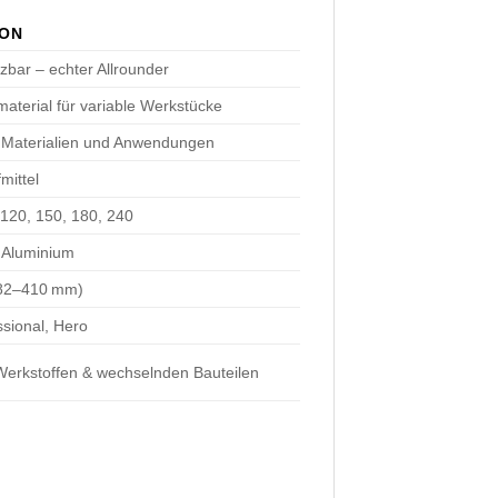
ION
tzbar – echter Allrounder
aterial für variable Werkstücke
 Materialien und Anwendungen
mittel
 120, 150, 180, 240
, Aluminium
 82–410 mm)
ssional, Hero
 Werkstoffen & wechselnden Bauteilen