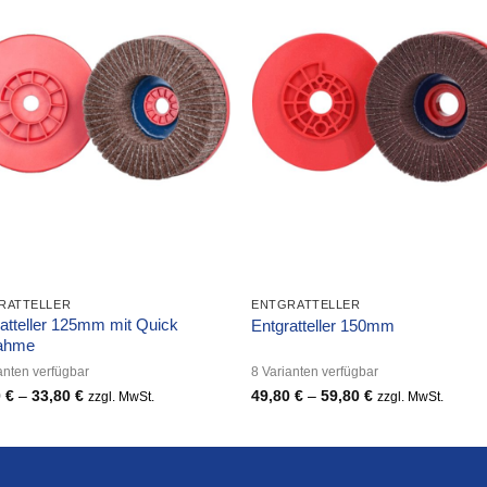
RATTELLER
ENTGRATTELLER
atteller 125mm mit Quick
Entgratteller 150mm
ahme
anten verfügbar
8 Varianten verfügbar
0
€
–
33,80
€
Preisspanne:
49,80
€
–
59,80
€
Preisspanne:
zzgl. MwSt.
zzgl. MwSt.
27,80 €
49,80 €
bis
bis
33,80 €
59,80 €