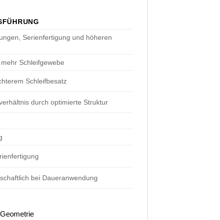
SFÜHRUNG
ungen, Serienfertigung und höheren
t mehr Schleifgewebe
chterem Schleifbesatz
rhältnis durch optimierte Struktur
g
rienfertigung
rtschaftlich bei Daueranwendung
 Geometrie