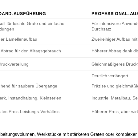
DARD-AUSFÜHRUNG
PROFESSIONAL-AU
ell für leichte Grate und einfache
Für intensivere Anwend
dungen
Durchsatz
her Lamellenaufbau
Zweireihiger Aufbau mi
 Abtrag für den Alltagsgebrauch
Höherer Abtrag dank di
Druckverteilung
Gleichmäßigeres Druckve
Deutlich verlängert
chend für saubere Übergänge
Präzise und gleichmäßi
rk, Instandhaltung, Kleinserien
Industrie, Metallbau, Se
utes Preis-Leistungs-Verhältnis
Höherer Preis, aber wi
eitungsvolumen, Werkstücke mit stärkeren Graten oder komplexer