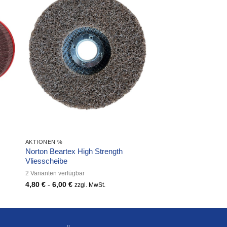
AKTIONEN %
Norton Beartex High Strength
Vliesscheibe
2 Varianten verfügbar
4,80
€
-
6,00
€
zzgl. MwSt.