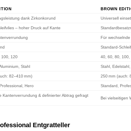
ITION
BROWN EDIT
agsleistung dank Zirkonkorund
Universell einse
leifvlies – hoher Druck auf Kante
Standardbesatzm
ntenverrundung
Für wechselnde
und
Standard-Schleif
, 100, 120
40, 60, 80, 100,
 Aluminium, Stahl
Stahl, Edelstahl
uch: 82–410 mm)
250 mm (auch:
Professional, Hero
Standard, Profe
Kantenverrundung & definierter Abtrag gefragt
Bei vielseitigen
ofessional Entgratteller