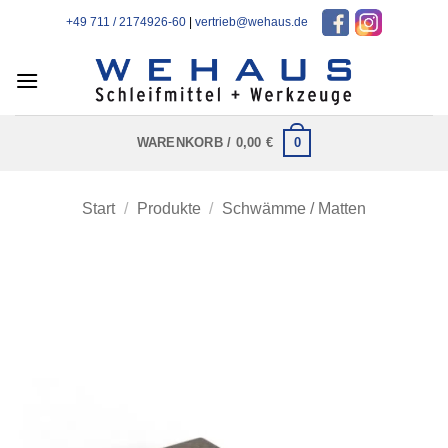
Zum
+49 711 / 2174926-60
|
vertrieb@wehaus.de
Inhalt
springen
0
WARENKORB /
0,00
€
Start
/
Produkte
/
Schwämme / Matten