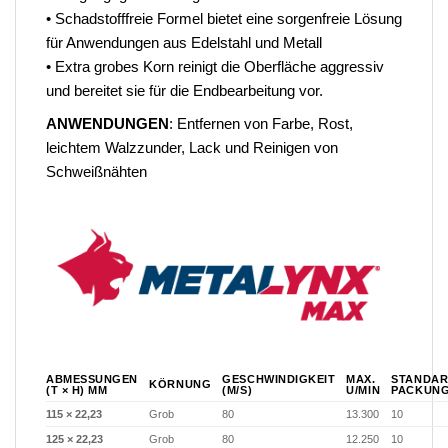
• Schadstofffreie Formel bietet eine sorgenfreie Lösung
für Anwendungen aus Edelstahl und Metall
• Extra grobes Korn reinigt die Oberfläche aggressiv
und bereitet sie für die Endbearbeitung vor.
ANWENDUNGEN
: Entfernen von Farbe, Rost,
leichtem Walzzunder, Lack und Reinigen von
Schweißnähten
ABMESSUNGEN
GESCHWINDIGKEIT
MAX.
STANDAR
KÖRNUNG
(T × H) MM
(M/S)
U/MIN
PACKUN
115 × 22,23
Grob
80
13.300
10
125 × 22,23
Grob
80
12.250
10