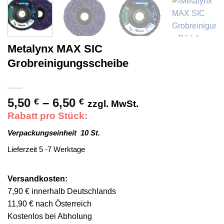
Metalynx MAX SIC
Grobreinigungsscheibe
5,50
–
6,50
Preisspanne:
€
€
zzgl. MwSt.
5,50 €
Rabatt pro Stück:
bis
Verpackungseinheit 10 St.
6,50 €
Lieferzeit 5 -7 Werktage
Versandkosten:
7,90 € innerhalb Deutschlands
11,90 € nach Österreich
Kostenlos bei Abholung