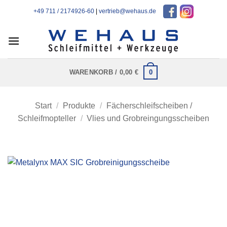
Zum
+49 711 / 2174926-60
|
vertrieb@wehaus.de
Inhalt
springen
0
WARENKORB /
0,00
€
Start
/
Produkte
/
Fächerschleifscheiben /
Schleifmopteller
/
Vlies und Grobreingungsscheiben