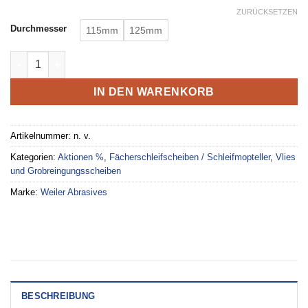
ZURÜCKSETZEN
Durchmesser
115mm
125mm
Metalynx MAX SIC Grobreinigungsscheibe Menge
IN DEN WARENKORB
Artikelnummer:
n. v.
Kategorien:
Aktionen %
,
Fächerschleifscheiben / Schleifmopteller
,
Vlies
und Grobreingungsscheiben
Marke:
Weiler Abrasives
BESCHREIBUNG