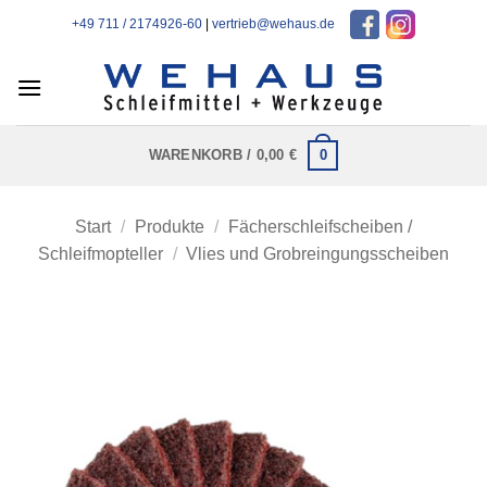
Zum
+49 711 / 2174926-60
|
vertrieb@wehaus.de
Inhalt
springen
0
WARENKORB /
0,00
€
Start
/
Produkte
/
Fächerschleifscheiben /
Schleifmopteller
/
Vlies und Grobreingungsscheiben