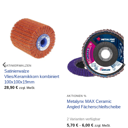
SATINIERWALZEN
Satinierwalze
Vlies/Keramikkorn kombiniert
100x100x19mm
28,90
€
zzgl. MwSt.
AKTIONEN %
Metalynx MAX Ceramic
Angled Fächerschleifscheibe
2 Varianten verfügbar
5,70
€
-
6,00
€
zzgl. MwSt.