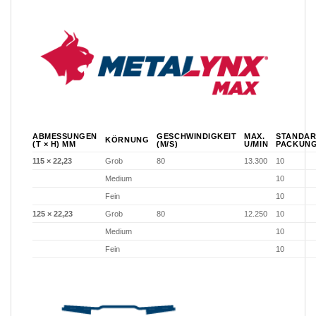
ABMESSUNGEN
GESCHWINDIGKEIT
MAX.
STANDAR
KÖRNUNG
(T × H) MM
(M/S)
U/MIN
PACKUN
115 × 22,23
Grob
80
13.300
10
Medium
10
Fein
10
125 × 22,23
Grob
80
12.250
10
Medium
10
Fein
10