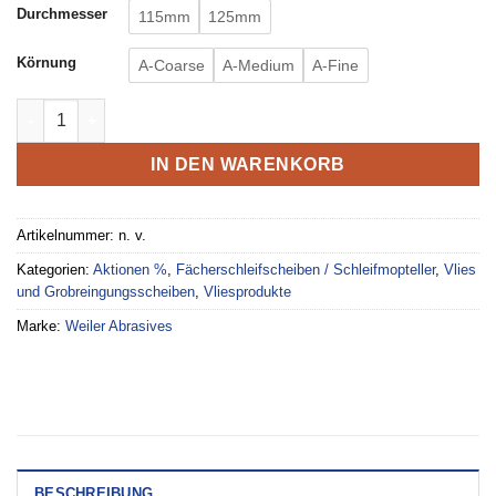
Durchmesser
115mm
125mm
Körnung
A-Coarse
A-Medium
A-Fine
Metalynx MAX Vliesfächerscheiben Menge
IN DEN WARENKORB
Artikelnummer:
n. v.
Kategorien:
Aktionen %
,
Fächerschleifscheiben / Schleifmopteller
,
Vlies
und Grobreingungsscheiben
,
Vliesprodukte
Marke:
Weiler Abrasives
BESCHREIBUNG