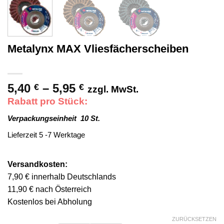
Metalynx MAX Vliesfächerscheiben
5,40
–
5,95
Preisspanne:
€
€
zzgl. MwSt.
5,40 €
Rabatt pro Stück:
bis
Verpackungseinheit 10 St.
5,95 €
Lieferzeit 5 -7 Werktage
Versandkosten:
7,90 € innerhalb Deutschlands
11,90 € nach Österreich
Kostenlos bei Abholung
ZURÜCKSETZEN