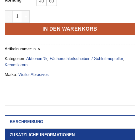
Körnung
40
60
Metalynx MAX Ceramic Fächerschleifscheibe Menge
IN DEN WARENKORB
Artikelnummer:
n. v.
Kategorien:
Aktionen %
,
Fächerschleifscheiben / Schleifmopteller
,
Keramikkorn
Marke:
Weiler Abrasives
BESCHREIBUNG
ZUSÄTZLICHE INFORMATIONEN