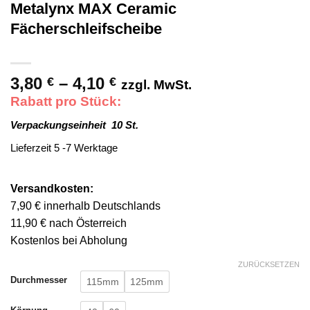
Metalynx MAX Ceramic
Fächerschleifscheibe
3,80
–
4,10
Preisspanne:
€
€
zzgl. MwSt.
3,80 €
Rabatt pro Stück:
bis
Verpackungseinheit 10 St.
4,10 €
Lieferzeit 5 -7 Werktage
Versandkosten:
7,90 € innerhalb Deutschlands
11,90 € nach Österreich
Kostenlos bei Abholung
ZURÜCKSETZEN
Durchmesser
115mm
125mm