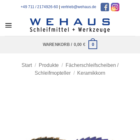
Zum
+49 711 / 2174926-60
|
vertrieb@wehaus.de
Inhalt
springen
0
WARENKORB /
0,00
€
Start
/
Produkte
/
Fächerschleifscheiben /
Schleifmopteller
/
Keramikkorn