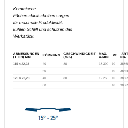
Keramische
Fächerschleifscheiben sorgen
für maximale Produktivität,
kühlen Schliff und schützen das
Werkstück.
ABMESSUNGEN
GESCHWINDIGKEIT
MAX.
ART
KÖRNUNG
VE
(T × H) MM
(M/S)
U/MIN
NR.
115 × 22,23
40
80
13.300
10
3886
60
10
3886
125 × 22,23
40
80
12.250
10
3886
60
10
3886